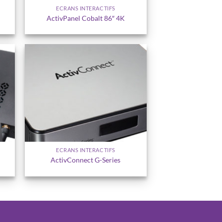
ECRANS INTERACTIFS
ActivPanel Cobalt 86″ 4K
ter
Ajouter
a
à la
ist
wishlist
ECRANS INTERACTIFS
ActivConnect G-Series