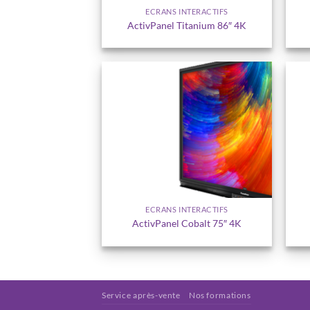
ECRANS INTERACTIFS
ActivPanel Titanium 86″ 4K
Ajouter
à la
wishlist
ECRANS INTERACTIFS
ActivPanel Cobalt 75″ 4K
Service après-vente
Nos formations