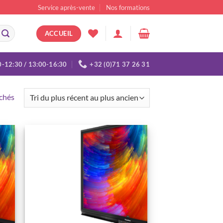
Service après-vente
Nos formations
ACCUEIL
0-12:30 / 13:00-16:30
+32 (0)71 37 26 31
Trié
ichés
du
plus
récent
au
ter
Ajouter
plus
a
à la
ist
wishlist
ancien