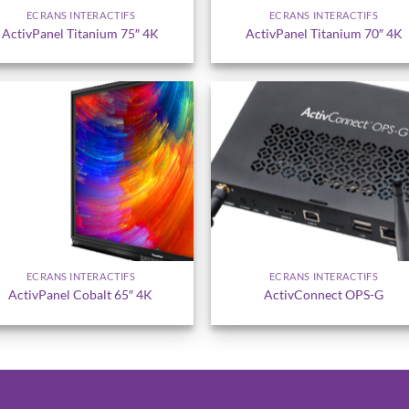
ECRANS INTERACTIFS
ECRANS INTERACTIFS
ActivPanel Titanium 75″ 4K
ActivPanel Titanium 70″ 4K
Ajouter
Ajou
à la
à l
wishlist
wishl
ECRANS INTERACTIFS
ECRANS INTERACTIFS
ActivPanel Cobalt 65″ 4K
ActivConnect OPS-G