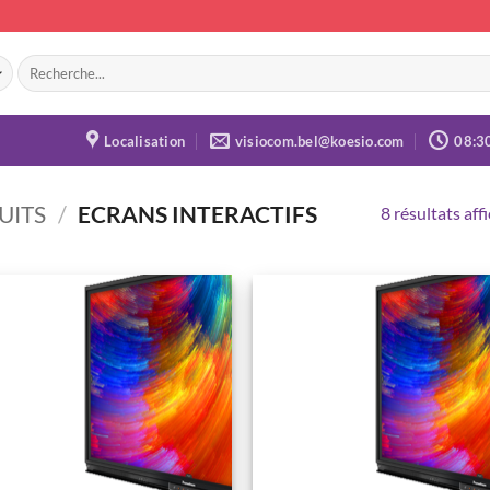
Recherche
pour :
Localisation
visiocom.bel@koesio.com
08:3
UITS
/
ECRANS INTERACTIFS
8 résultats aff
Ajouter
Ajou
à la
à l
wishlist
wishl