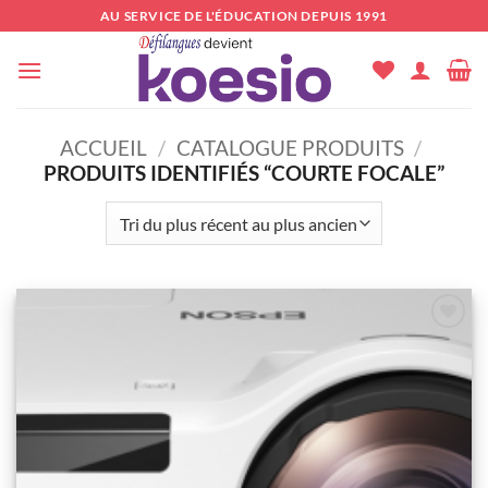
Passer
AU SERVICE DE L'ÉDUCATION DEPUIS 1991
au
contenu
ACCUEIL
/
CATALOGUE PRODUITS
/
PRODUITS IDENTIFIÉS “COURTE FOCALE”
Ajouter
à la
wishlist