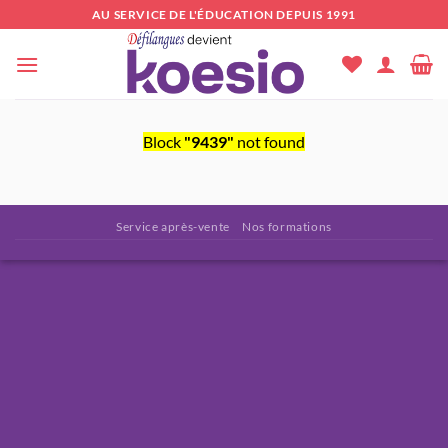
Passer
AU SERVICE DE L'ÉDUCATION DEPUIS 1991
au
contenu
Block
"9439"
not found
Service après-vente
Nos formations