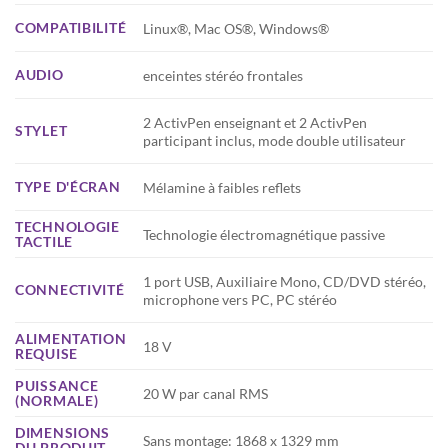
COMPATIBILITÉ
Linux®, Mac OS®, Windows®
AUDIO
enceintes stéréo frontales
2 ActivPen enseignant et 2 ActivPen
STYLET
participant inclus, mode double utilisateur
TYPE D'ÉCRAN
Mélamine à faibles reflets
TECHNOLOGIE
Technologie électromagnétique passive
TACTILE
1 port USB, Auxiliaire Mono, CD/DVD stéréo,
CONNECTIVITÉ
microphone vers PC, PC stéréo
ALIMENTATION
18 V
REQUISE
PUISSANCE
20 W par canal RMS
(NORMALE)
DIMENSIONS
Sans montage: 1868 x 1329 mm
DU PRODUIT