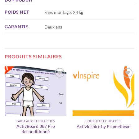
POIDS NET
Sans montage: 28 kg
GARANTIE
Deux ans
PRODUITS SIMILAIRES
Ajouter
Ajouter
à la
à la
wishlist
wishlist
TABLEAUX INTERACTIFS
LOGICIELS ÉDUCATIFS
ActivBoard 387 Pro
ActivInspire by Promethean
Reconditionné